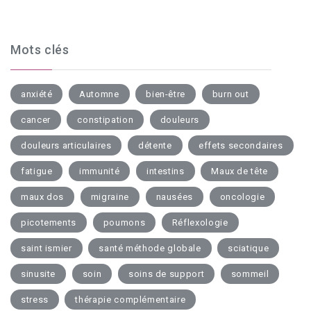
Mots clés
anxiété
Automne
bien-être
burn out
cancer
constipation
douleurs
douleurs articulaires
détente
effets secondaires
fatigue
immunité
intestins
Maux de tête
maux dos
migraine
nausées
oncologie
picotements
poumons
Réflexologie
saint ismier
santé méthode globale
sciatique
sinusite
soin
soins de support
sommeil
stress
thérapie complémentaire