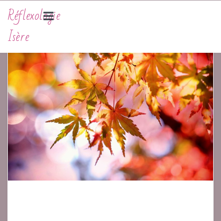
Réflexologie
Isère
LA RÉFLEXOLOGIE
Actu
La Réflexologie Plantaire
Histoire De La Réflexologie
Bienfaits Et Actions
Précautions Et Contre-Indications
SOIN TÊTE/NUQUE
SÉANCES ET TARIFS
Tarifs