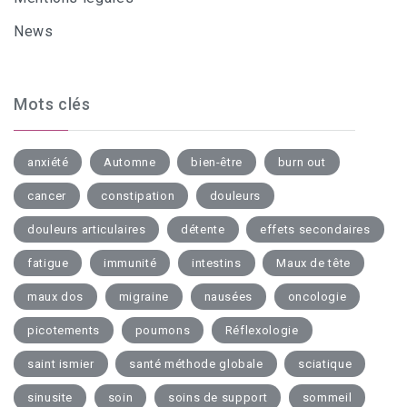
News
Mots clés
anxiété
Automne
bien-être
burn out
cancer
constipation
douleurs
douleurs articulaires
détente
effets secondaires
fatigue
immunité
intestins
Maux de tête
maux dos
migraine
nausées
oncologie
picotements
poumons
Réflexologie
saint ismier
santé méthode globale
sciatique
sinusite
soin
soins de support
sommeil