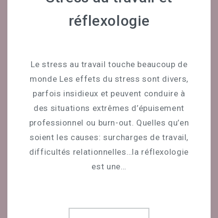
Céline Mirguet Réflexologue
réflexologie
Déroulement D’une Séance
Bon Cadeau
Le stress au travail touche beaucoup de
monde Les effets du stress sont divers,
Témoignages
parfois insidieux et peuvent conduire à
CONTACT
des situations extrêmes d’épuisement
professionnel ou burn-out. Quelles qu’en
PRENDRE UN RENDEZ-VOUS
soient les causes: surcharges de travail,
difficultés relationnelles…la réflexologie
est une…