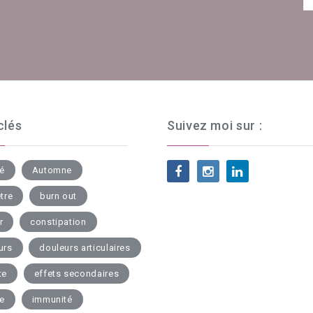
clés
Suivez moi sur :
té
Automne
tre
burn out
r
constipation
urs
douleurs articulaires
te
effets secondaires
ue
immunité