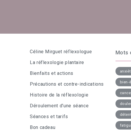
Céline Mirguet réflexologue
Mots 
La réflexologie plantaire
anxié
Bienfaits et actions
bien-ê
Précautions et contre-indications
cance
Histoire de la réflexologie
doule
Déroulement d’une séance
déten
Séances et tarifs
fatig
Bon cadeau