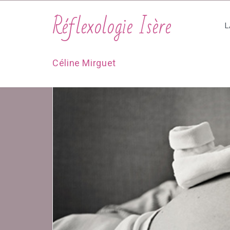
Réflexologie Isère
L
Céline Mirguet