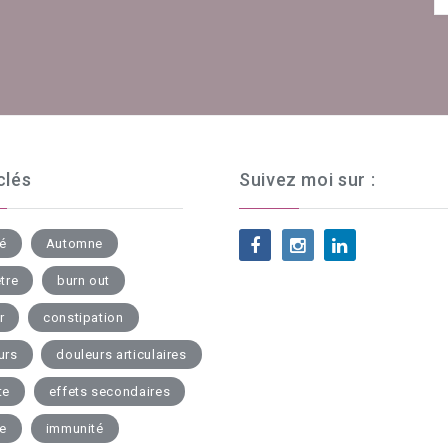
clés
Suivez moi sur :
té
Automne
tre
burn out
r
constipation
urs
douleurs articulaires
te
effets secondaires
ue
immunité