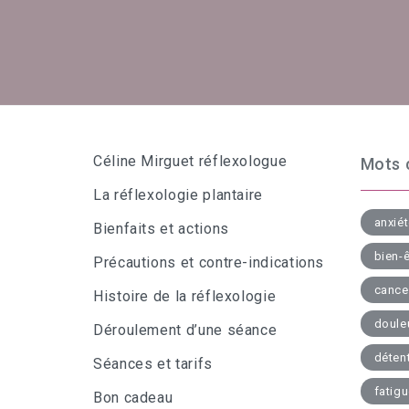
Céline Mirguet réflexologue
Mots 
La réflexologie plantaire
anxié
Bienfaits et actions
bien-ê
Précautions et contre-indications
cance
Histoire de la réflexologie
doule
Déroulement d’une séance
déten
Séances et tarifs
fatig
Bon cadeau