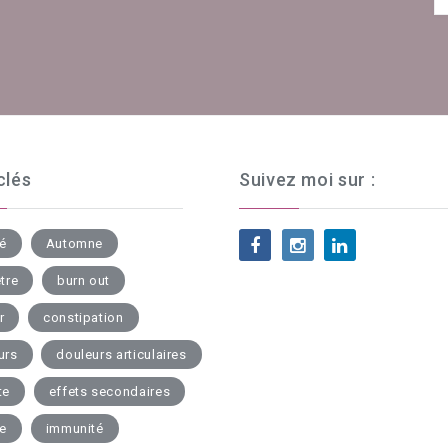
clés
Suivez moi sur :
té
Automne
tre
burn out
r
constipation
urs
douleurs articulaires
te
effets secondaires
ue
immunité