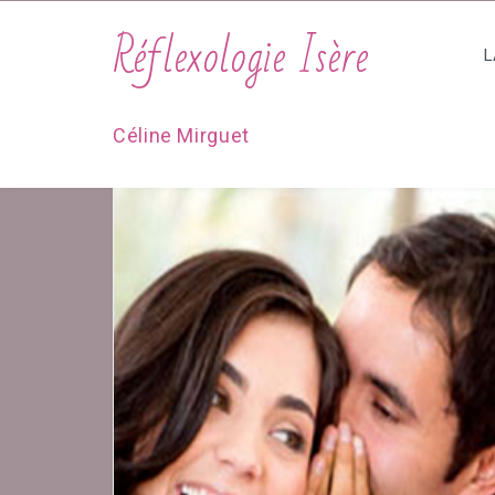
Réflexologie Isère
L
Céline Mirguet