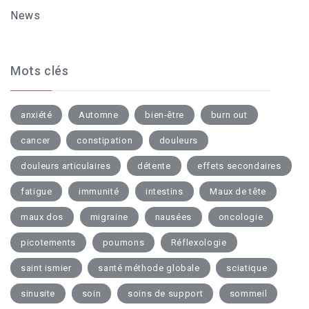
News
Mots clés
anxiété
Automne
bien-être
burn out
cancer
constipation
douleurs
douleurs articulaires
détente
effets secondaires
fatigue
immunité
intestins
Maux de tête
maux dos
migraine
nausées
oncologie
picotements
poumons
Réflexologie
saint ismier
santé méthode globale
sciatique
sinusite
soin
soins de support
sommeil