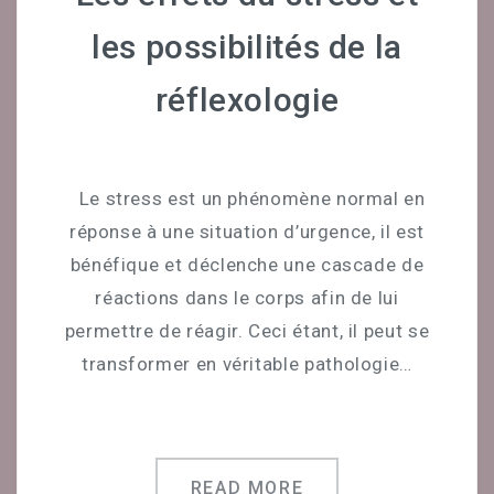
Céline Mirguet Réflexologue
les possibilités de la
Déroulement D’une Séance
réflexologie
Bon Cadeau
Témoignages
Le stress est un phénomène normal en
réponse à une situation d’urgence, il est
CONTACT
bénéfique et déclenche une cascade de
PRENDRE UN RENDEZ-VOUS
réactions dans le corps afin de lui
permettre de réagir. Ceci étant, il peut se
transformer en véritable pathologie…
READ MORE