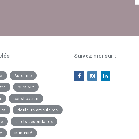
clés
Suivez moi sur :
té
Automne
tre
burn out
r
constipation
urs
douleurs articulaires
te
effets secondaires
ue
immunité