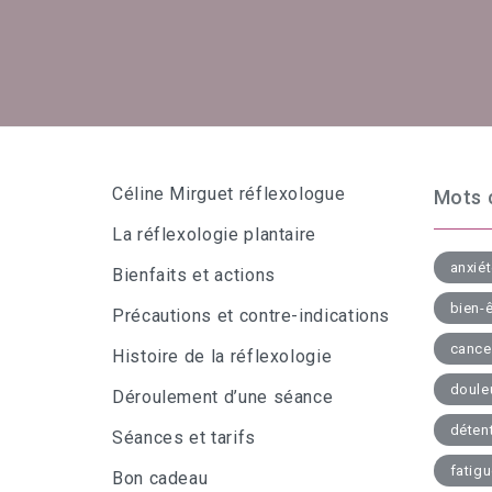
Céline Mirguet réflexologue
Mots 
La réflexologie plantaire
anxié
Bienfaits et actions
bien-ê
Précautions et contre-indications
cance
Histoire de la réflexologie
doule
Déroulement d’une séance
déten
Séances et tarifs
fatig
Bon cadeau