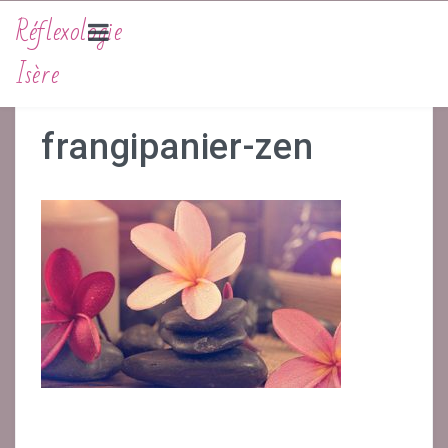
Réflexologie
Isère
LA RÉFLEXOLOGIE
Actu
frangipanier-zen
La Réflexologie Plantaire
Histoire De La Réflexologie
Bienfaits Et Actions
Précautions Et Contre-Indications
SOIN TÊTE/NUQUE
SÉANCES ET TARIFS
Tarifs