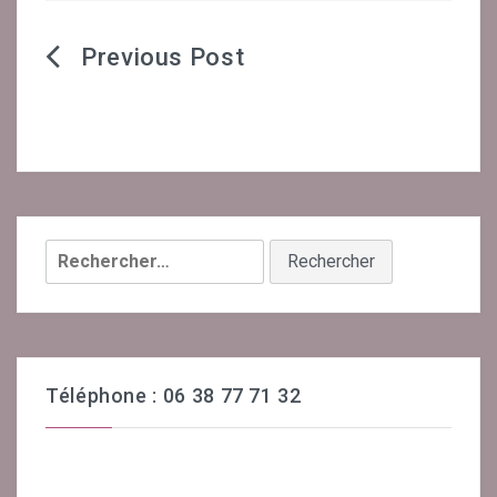
Céline Mirguet Réflexologue
Navigation
Déroulement D’une Séance
de
Bon Cadeau
l’article
Témoignages
CONTACT
Rechercher :
PRENDRE UN RENDEZ-VOUS
Téléphone : 06 38 77 71 32