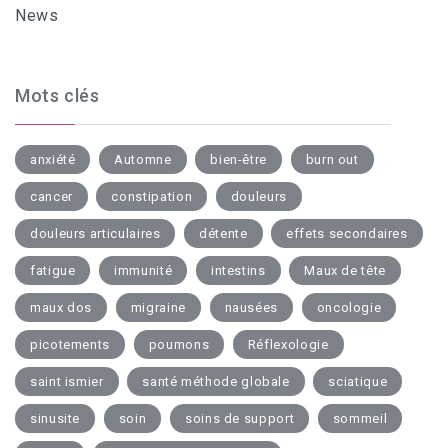
News
Mots clés
anxiété
Automne
bien-être
burn out
cancer
constipation
douleurs
douleurs articulaires
détente
effets secondaires
fatigue
immunité
intestins
Maux de tête
maux dos
migraine
nausées
oncologie
picotements
poumons
Réflexologie
saint ismier
santé méthode globale
sciatique
sinusite
soin
soins de support
sommeil